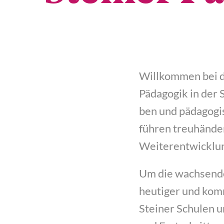
Will­kom­men bei de
Päd­ago­gik in der 
ben und päd­ago­gi­
füh­ren treu­hän­de
Weiterentwicklu
Um die wach­sen­de
heu­ti­ger und kom
Stei­ner Schu­len 