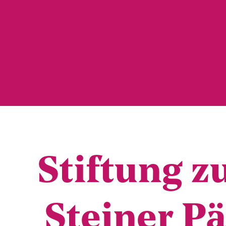
Stif­tung z
Stei­ner P