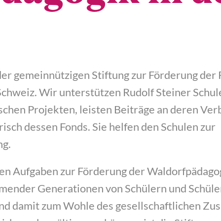
r gemein­nüt­zi­gen Stif­tung zur För­de­rung der 
Schweiz. Wir unter­stüt­zen Rudolf Stei­ner Schu­l
schen Pro­jek­ten, leis­ten Bei­trä­ge an deren Ver­
­risch des­sen Fonds. Sie hel­fen den Schu­len zur
ng.
n Auf­ga­ben zur För­de­rung der Wal­dorf­päd­ago
­men­der Gene­ra­tio­nen von Schü­lern und Schü­le
und damit zum Woh­le des gesell­schaft­li­chen Zu