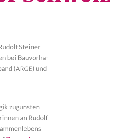
Rudolf Stei­ner
en bei Bau­vor­ha­
band (
) und
ARGE
­gik zuguns­ten
­rin­nen an Rudolf
sam­men­le­bens